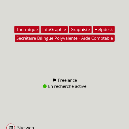
Thermique
InfoGraphie
Graphiste
Helpdesk
Secrétaire Bilingue Polyvalente - Aide Comptable
Freelance
En recherche active
Site web