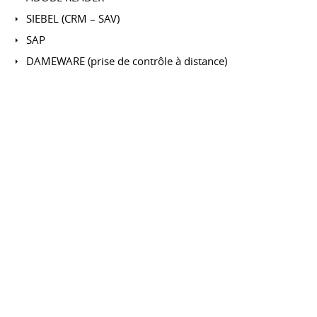
SIEBEL (CRM – SAV)
SAP
DAMEWARE (prise de contrôle à distance)
Teamviewer & Teamspeak
Arcon 14 3D infographie
PhotoShop - GIMP retouche d'images
Création Plaquette Publicitaire
Publisher
LUMION 10.5 - ARCHICAD 3D - AUTOCAD
CENTRES D'INTÉRÊT
E-Shop
Creation de maroquinerie (couture)
Ensemble de sacs, besaces,portefeuilles, portelunette...
Vente avec une amie: création crochet, tricot,
Cosmétique