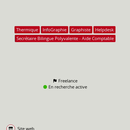
Thermique
InfoGraphie
Graphiste
Helpdesk
Secrétaire Bilingue Polyvalente - Aide Comptable
Freelance
En recherche active
Site web