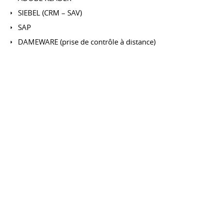
SIEBEL (CRM – SAV)
SAP
DAMEWARE (prise de contrôle à distance)
Teamviewer & Teamspeak
Arcon 14 3D infographie
PhotoShop - GIMP retouche d'images
Création Plaquette Publicitaire
Publisher
LUMION 10.5 - ARCHICAD 3D - AUTOCAD
CENTRES D'INTÉRÊT
E-Shop
Creation de maroquinerie (couture)
Ensemble de sacs, besaces,portefeuilles, portelunette...
Vente avec une amie: création crochet, tricot,
Cosmétique