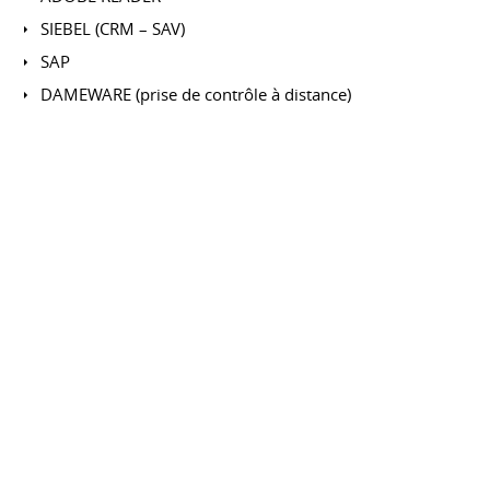
SIEBEL (CRM – SAV)
SAP
DAMEWARE (prise de contrôle à distance)
Teamviewer & Teamspeak
Arcon 14 3D infographie
PhotoShop - GIMP retouche d'images
Création Plaquette Publicitaire
Publisher
LUMION 10.5 - ARCHICAD 3D - AUTOCAD
CENTRES D'INTÉRÊT
E-Shop
Creation de maroquinerie (couture)
Ensemble de sacs, besaces,portefeuilles, portelunette...
Vente avec une amie: création crochet, tricot,
Cosmétique