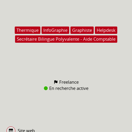
Thermique
InfoGraphie
Graphiste
Helpdesk
Secrétaire Bilingue Polyvalente - Aide Comptable
Freelance
En recherche active
Site web